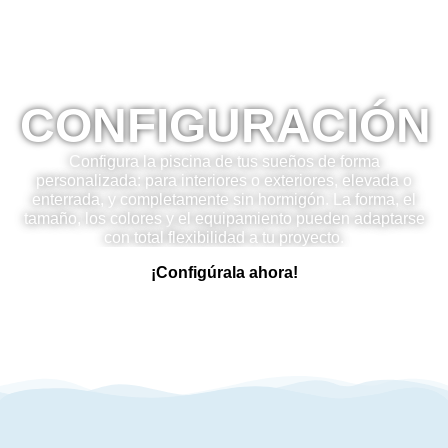
CONFIGURACIÓN
Configura la piscina de tus sueños de forma
personalizada: para interiores o exteriores, elevada o
enterrada, y completamente sin hormigón. La forma, el
tamaño, los colores y el equipamiento pueden adaptarse
con total flexibilidad a tu proyecto.
¡Configúrala ahora!